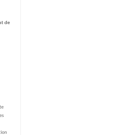
nt de
e
te
es
tion