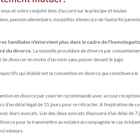
vous et votre conjoint êtes d’accord sur le principe et toutes
ns, pension alimentaire, modalités d’exercice de l’autorité parenta
ires familiales n’intervient plus dans le cadre de l’homologati
cé du divorce.
La nouvelle procédure de divorce par consenteme
 de divorcer en moins d’un mois sans passer devant le juge.
spectifs qui établiront la convention en divorce qui constituera le
vention en divorce par courrier recommandé avec accusé réception
rs d’un délai légal de 15 jours pour se rétracter. A l’expiration de ce
avec leurs avocats. L’un des deux avocats disposera d’un délai de 7 
n divorce pour la transmettre au notaire accompagnée le cas échéan
es) mineurs.