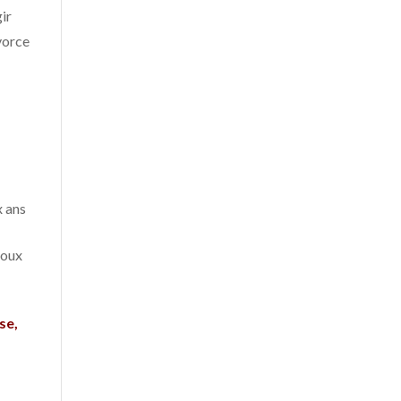
gir
vorce
x ans
poux
se,