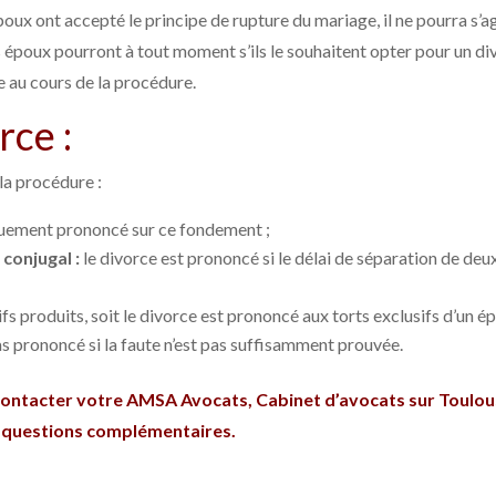
 époux ont accepté le principe de rupture du mariage, il ne pourra s’a
 époux pourront à tout moment s’ils le souhaitent opter pour un di
e au cours de la procédure.
rce :
la procédure :
quement prononcé sur ce fondement ;
 conjugal :
le divorce est prononcé si le délai de séparation de deu
tifs produits, soit le divorce est prononcé aux torts exclusifs d’un é
pas prononcé si la faute n’est pas suffisamment prouvée.
 contacter votre AMSA Avocats, Cabinet d’avocats sur Toulou
s questions complémentaires.