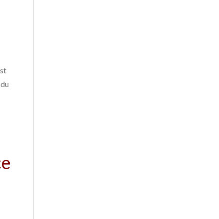
st
 du
ce