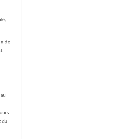
le,
on de
nt
 au
jours
t du