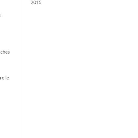
2015
t
rches
re le