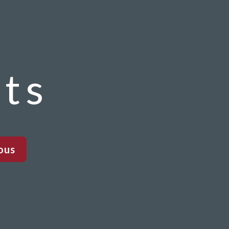
ts
ous