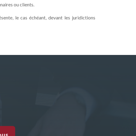
naires ou clients.
sente, le cas échéant, devant les juridictions
ous