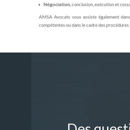
Négociation
, conclusion, exécution et cessa
AMSA Avocats vous assiste également dan
compétentes ou dans le cadre des procédures a
Des quest