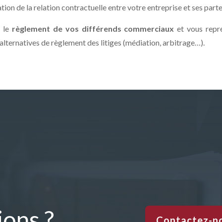
tion de la relation contractuelle entre votre entreprise et ses parte
s le
règlement de vos différends commerciaux
et vous repré
lternatives de règlement des litiges (médiation, arbitrage…).
ions ?
Contactez-n